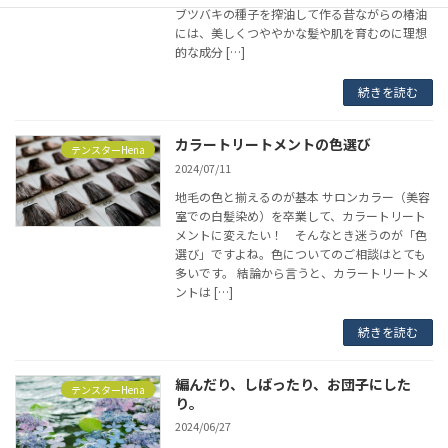
ブツバキの種子を搾油して作る昔ながらの椿油
には、美しくつややかな髪や肌を育むのに理想
的な成分 […]
続きを読む
カラートリートメントの色選び
テンスターHena
2024/07/11
地毛の色と揃えるのが基本 サロンカラー（美容
室での白髪染め）を卒業して、カラートリート
メントに変えたい！ そんなとき迷うのが「色
選び」ですよね。色についてのご相談はとても
多いです。 結論から言うと、カラートリートメ
ントは […]
続きを読む
編んだり、しばったり、お団子にした
テンスターHena
り。
2024/06/27