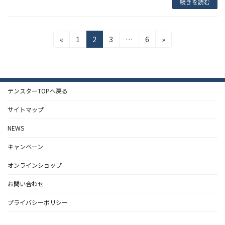
続きを読む
投
固
固
固
固
«
1
2
3
…
6
»
定
定
定
定
稿
ペ
ペ
ペ
ペ
の
ー
ー
ー
ー
ジ
ジ
ジ
ジ
ペ
テンスターTOPへ戻る
ー
サイトマップ
ジ
NEWS
送
キャンペーン
り
オンラインショップ
お問い合わせ
プライバシーポリシー