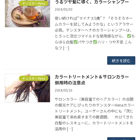
うるツヤ髪に導く、カラーシャンプー
テンスターHena
2024/05/30
使い続ければ“マイナス5歳”？ 「そろそろホー
ムカラーを試してみようかな」というアラサー
必見。テンスターヘナのカラーシャンプーは、
とろっと泡立つマイルドな使用感ながら、
ち
らほら白髪
パサつき
ハリ・つや不足 こん
なフ […]
続きを読む
カラートリートメント＆サロンカラー
テンスターHena
併用時の注意点
2024/05/16
サロンカラー（美容室でのヘアカラー）の合間
の根元ケアにぴったりのテンスターHenaカラー
トリートメント。ユーザーさんの中にも「次に
美容室で染め直すまでの数週間、 のびてきた
白髪のレスキューに、カラートリートメントを
活用中 […]