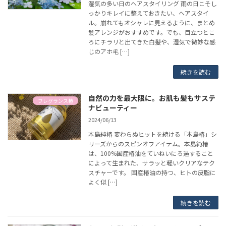
湿気の多い日のヘアスタイリング 雨の日こそし
っかりキレイに整えておきたい、ヘアスタイ
ル。崩れてもオシャレに見えるように、まとめ
髪アレンジがおすすめです。でも、目立つとこ
ろにチラリと出てきた白髪や、湿気で微妙な感
じのアホ毛 […]
続きを読む
自然の力を最大限に。お肌も髪もサステ
フレグランス椿
ナビューティー
2024/06/13
本島純椿 変わらぬヒットを続ける「本島椿」シ
リーズからのスピンオフアイテム。本島純椿
は、100%国産椿油をていねいにろ過すること
によって生まれた、サラッと軽いクリアなテク
スチャーです。 国産椿油の持つ、ヒトの皮脂に
よく似 […]
続きを読む