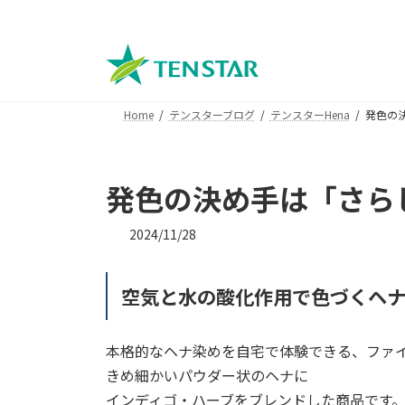
コ
ナ
ン
ビ
テ
ゲ
ン
ー
ツ
シ
Home
テンスターブログ
テンスターHena
発色の
へ
ョ
ス
ン
キ
に
ッ
移
発色の決め手は「さら
プ
動
2024/11/28
空気と水の酸化作用で色づくヘ
本格的なヘナ染めを自宅で体験できる、ファ
きめ細かいパウダー状のヘナに
インディゴ・ハーブをブレンドした商品です