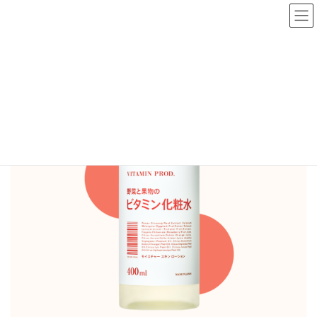
コ
ナ
ン
ビ
テ
ゲ
ン
ー
PRODUCTS
ツ
シ
へ
ョ
ス
ン
キ
に
ッ
移
プ
動