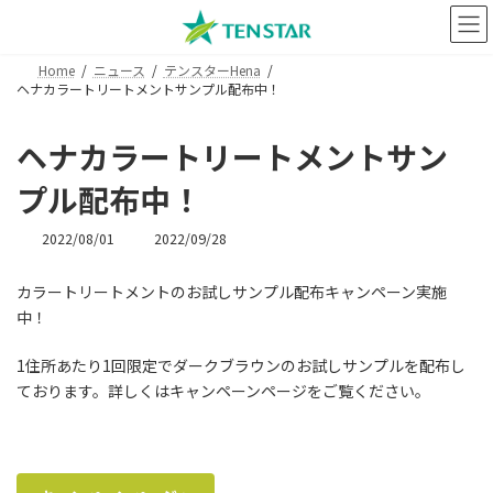
コ
ナ
ン
ビ
テ
ゲ
Home
ニュース
テンスターHena
ン
ー
ヘナカラートリートメントサンプル配布中！
ツ
シ
へ
ョ
ス
ン
ヘナカラートリートメントサン
キ
に
ッ
移
プル配布中！
プ
動
最
2022/08/01
2022/09/28
終
更
カラートリートメントのお試しサンプル配布キャンペーン実施
新
中！
日
時
:
1住所あたり1回限定でダークブラウンのお試しサンプルを配布し
ております。詳しくはキャンペーンページをご覧ください。