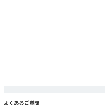
量を重ねづけします。
余分な油をとる
STEP
5
スポンジでなじませながら余分な油分を吸収させま
す。
スポンジ等がない場合は、ティッシュなどで軽く抑
えるように油分を吸収させてください。
使用上のご注意
よくあるご質問